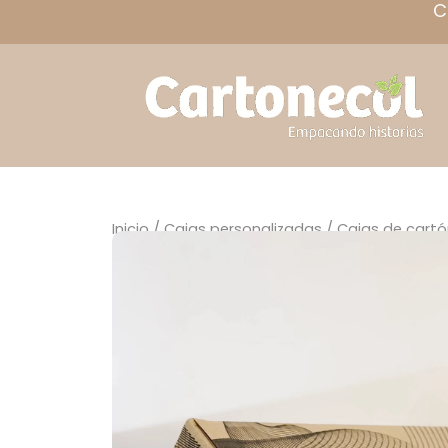
C
Inicio
/
Cajas personalizadas
/ Cajas de cartó