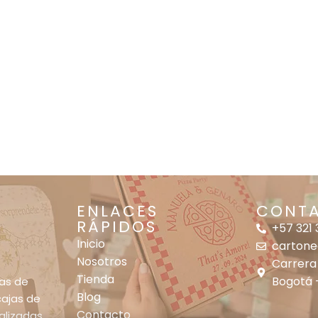
ENLACES
CONT
RÁPIDOS
+57 321
Inicio
carton
Nosotros
Carrera
Tienda
Bogotá 
jas de
Blog
cajas de
Contacto
alizadas.