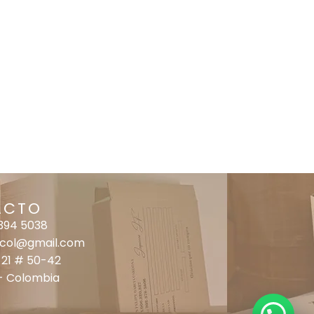
ACTO
 394 5038
ecol@gmail.com
 21 # 50-42
- Colombia