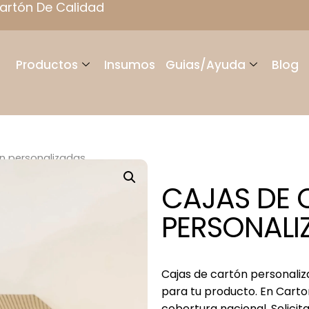
artón De Calidad
Productos
Insumos
Guias/Ayuda
Blog
n personalizadas
CAJAS DE
PERSONALI
Cajas de cartón personaliz
para tu producto. En Cart
cobertura nacional. Solicit