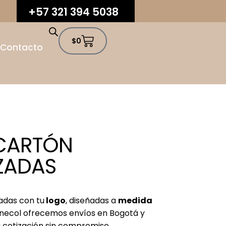
+57 321 394 5038
$
0
Contacto
 CARTÓN
ZADAS
adas con tu
logo
, diseñadas a
medida
onecol ofrecemos envíos en Bogotá y
a cotización sin compromiso.