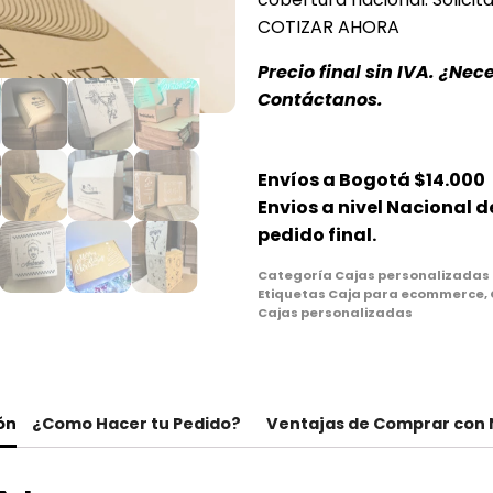
COTIZAR AHORA
Precio final sin IVA. ¿Nec
Contáctanos.
Envíos a Bogotá $14.000
Envios a nivel Nacional 
pedido final.
Categoría
Cajas personalizadas
Etiquetas
Caja para ecommerce
,
Cajas personalizadas
ón
¿Como Hacer tu Pedido?
Ventajas de Comprar con 