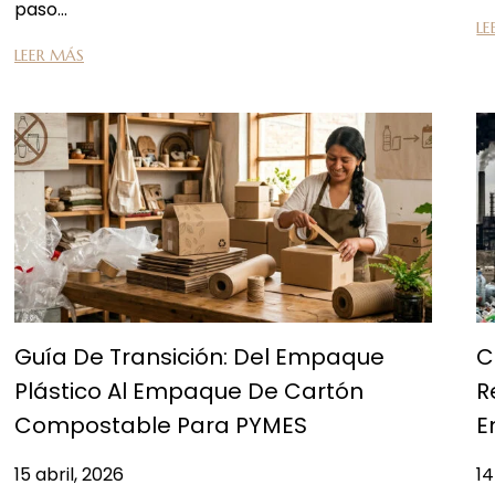
paso…
LE
LEER MÁS
Guía De Transición: Del Empaque
C
Plástico Al Empaque De Cartón
R
Compostable Para PYMES
E
15 abril, 2026
14