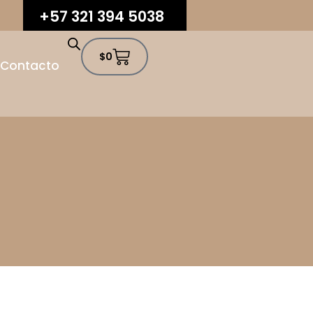
+57 321 394 5038
$
0
Contacto