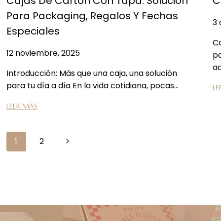
Cajas De Cartón Con Tapa: Solucion
C
Para Packaging, Regalos Y Fechas
3 
Especiales
Ca
12 noviembre, 2025
pa
a
Introducción: Más que una caja, una solución
para tu día a día En la vida cotidiana, pocas…
LE
LEER MÁS
1
2