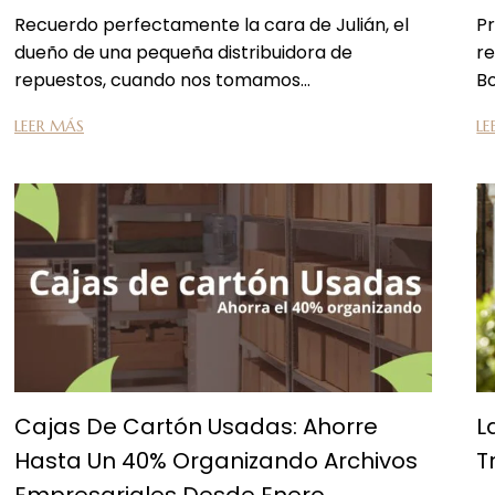
Recuerdo perfectamente la cara de Julián, el
P
dueño de una pequeña distribuidora de
re
repuestos, cuando nos tomamos…
B
LEER MÁS
LE
Cajas De Cartón Usadas: Ahorre
L
Hasta Un 40% Organizando Archivos
T
Empresariales Desde Enero